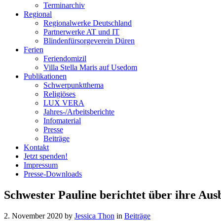
Terminarchiv
Regional
Regionalwerke Deutschland
Partnerwerke AT und IT
Blindenfürsorgeverein
Düren
Ferien
Ferien
domizil
Villa Stella Maris auf Usedom
Publikationen
Schwerpunktthema
Religiöses
LUX VERA
Jahres-/​Arbeitsberichte
Infomaterial
Presse
Beiträge
Kontakt
Jetzt spenden!
Impressum
Presse-
Downloads
Schwester Pauline
berichtet über ihre
Ausb
2. November 2020
by
Jessica Thon
in
Beiträge