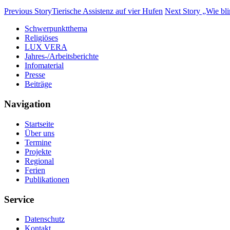
Previous Story
Tierische Assistenz
auf vier
Hufen
Next Story
„Wie
bl
Schwerpunktthema
Religiöses
LUX VERA
Jahres-/​Arbeitsberichte
Infomaterial
Presse
Beiträge
Navigation
Startseite
Über uns
Termine
Projekte
Regional
Ferien
Publikationen
Service
Datenschutz
Kontakt