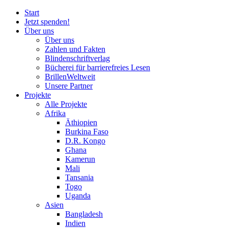
Start
Jetzt spenden!
Über uns
Über uns
Zahlen und Fakten
Blinden
schrift
verlag
Bücherei
für
barrierefreies Lesen
BrillenWeltweit
Unsere Partner
Projekte
Alle Projekte
Afrika
Äthiopien
Burkina Faso
D.R. Kongo
Ghana
Kamerun
Mali
Tansania
Togo
Uganda
Asien
Bangladesh
Indien