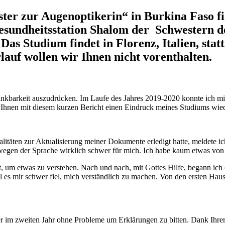
ter zur Augenoptikerin“ in Burkina Faso f
esundheitsstation Shalom der Schwestern d
as Studium findet in Florenz, Italien, stat
lauf wollen wir Ihnen nicht vorenthalten.
ankbarkeit auszudrücken. Im Laufe des Jahres 2019-2020 konnte ich mic
e Ihnen mit diesem kurzen Bericht einen Eindruck meines Studiums wie
täten zur Aktualisierung meiner Dokumente erledigt hatte, meldete ich
wegen der Sprache wirklich schwer für mich. Ich habe kaum etwas von 
, um etwas zu verstehen. Nach und nach, mit Gottes Hilfe, begann ich
hl es mir schwer fiel, mich verständlich zu machen. Von den ersten Hau
hüler im zweiten Jahr ohne Probleme um Erklärungen zu bitten. Dank Ihr