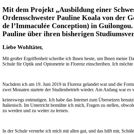
Mit dem Projekt „Ausbildung einer Schwes
Ordensschwester Pauline Koala von der G
de l’Immaculée Conception) in Guilongou. D
Pauline über ihren bisherigen Studiumsver
Liebe Wohltäter,
Mit großer Ergriffenheit schreibe ich Ihnen heute, um Ihnen meine D
Schule für Optik und Optometrie in Florenz einschreiben. Ich möcht
Nachdem ich am 19. Juni 2019 in Florenz gelandet war und die Formali
zwei Monaten startete der Studienbetrieb wieder. Am Anfang war es 
keineswegs entmutigen. Ich habe das Internet zum Übersetzen benutzt
Italienisch. Im Unterricht bemühte ich mich, Fragen zu stellen, obwo
zu werden und zu weiter zu lernen.
In der Schule verstehe ich mich mit allen gut, und das hilft mir, Sc