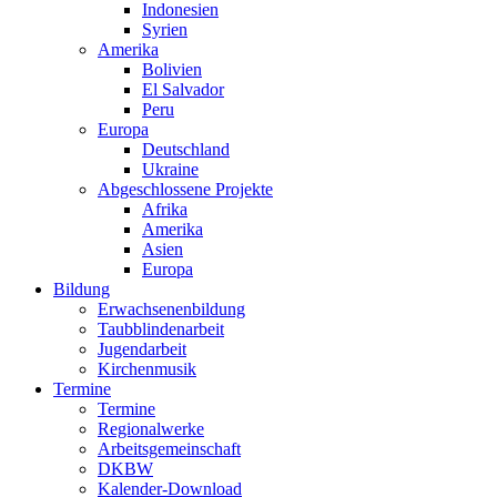
Indonesien
Syrien
Amerika
Bolivien
El Salvador
Peru
Europa
Deutschland
Ukraine
Abgeschlossene Projekte
Afrika
Amerika
Asien
Europa
Bildung
Erwachsenenbildung
Taubblindenarbeit
Jugendarbeit
Kirchen
musik
Termine
Termine
Regionalwerke
Arbeitsgemeinschaft
DKBW
Kalender-Download