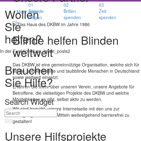
01
02
03
Wollen
Spende
Brillen
Zeit
Mehr Infos
tätigen
spenden
spenden
Sie
helfen?
Blinde
helfen
Blinden
weltweit
In der Funktion tfuse_latest_posts2
Das DKBW ist eine gemeinnützige Organisation, welche sich für
Brauchen
blinde, sehbehinderte und taubblinde Menschen in Deutschland
sowie weltweit einsetzt.
Sie Hilfe?
Erfahren Sie mehr über unseren Verein, unsere Angebote für
Betroffene, die vielseitigen Projekte des DKBW und welche
Möglichkeiten es gibt, selbst aktiv zu werden.
Search Widget
Wir sind bemüht, unsere Internetseite mit den uns zur
Verfügung stehenden Mitteln weitestgehend barrierefrei zu
gestalten!
Unsere Hilfsprojekte