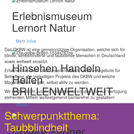
Erlebnis
museum
Lernort
Natur
Mehr Infos
Das DKBW ist eine gemeinnützige Organisation, welche sich für
blinde, sehbehinderte und taubblinde Menschen in Deutschland
sowie weltweit einsetzt.
Hinsehen
Handeln
Erfahren Sie mehr über unseren Verein, unsere Angebote für
Helfen
Betroffene, die vielseitigen Projekte des DKBW und welche
Möglichkeiten es gibt, selbst aktiv zu werden.
BRILLENWELTWEIT
Wir sind bemüht, unsere Internetseite mit den uns zur Verfügung
stehenden Mitteln weitestgehend barrierefrei zu gestalten!
Weiter
Schwerpunktthema:
Taubblindheit
Unsere
Partner