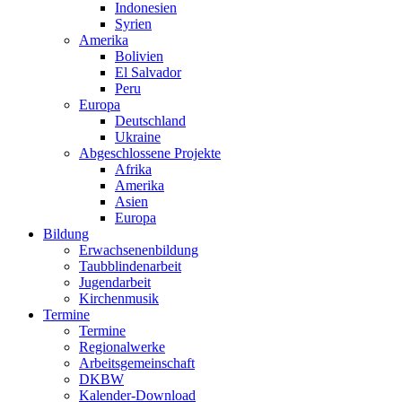
Indonesien
Syrien
Amerika
Bolivien
El Salvador
Peru
Europa
Deutschland
Ukraine
Abgeschlossene Projekte
Afrika
Amerika
Asien
Europa
Bildung
Erwachsenenbildung
Taubblindenarbeit
Jugendarbeit
Kirchen
musik
Termine
Termine
Regionalwerke
Arbeitsgemeinschaft
DKBW
Kalender-Download