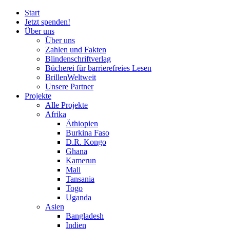
Start
Jetzt spenden!
Über uns
Über uns
Zahlen und Fakten
Blinden
schrift
verlag
Bücherei
für
barrierefreies Lesen
BrillenWeltweit
Unsere Partner
Projekte
Alle Projekte
Afrika
Äthiopien
Burkina Faso
D.R. Kongo
Ghana
Kamerun
Mali
Tansania
Togo
Uganda
Asien
Bangladesh
Indien