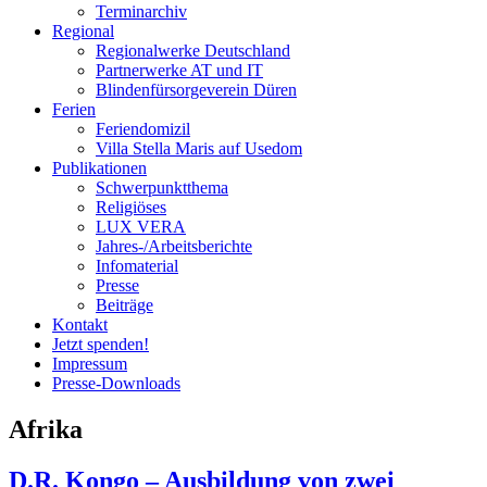
Terminarchiv
Regional
Regionalwerke Deutschland
Partnerwerke AT und IT
Blindenfürsorgeverein
Düren
Ferien
Ferien
domizil
Villa Stella Maris auf Usedom
Publikationen
Schwerpunktthema
Religiöses
LUX VERA
Jahres-/​Arbeitsberichte
Infomaterial
Presse
Beiträge
Kontakt
Jetzt spenden!
Impressum
Presse-
Downloads
Afrika
D.R. Kongo – Ausbildung von zwei