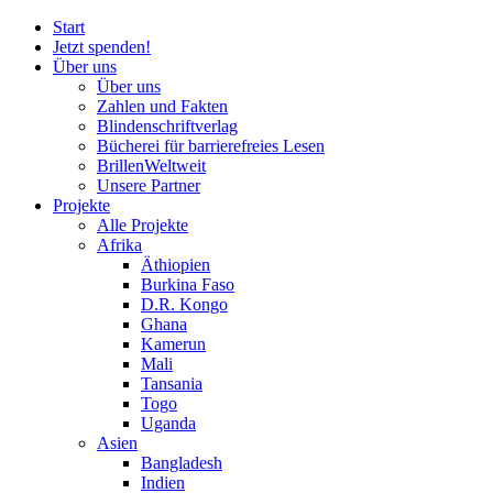
Start
Jetzt spenden!
Über uns
Über uns
Zahlen und Fakten
Blinden
schrift
verlag
Bücherei
für
barrierefreies Lesen
BrillenWeltweit
Unsere Partner
Projekte
Alle Projekte
Afrika
Äthiopien
Burkina Faso
D.R. Kongo
Ghana
Kamerun
Mali
Tansania
Togo
Uganda
Asien
Bangladesh
Indien