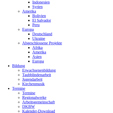
Indonesien
Syrien
Amerika
Bolivien
El Salvador
Peru
Europa
Deutschland
Ukraine
Abgeschlossene Projekte
Afrika
Amerika
Asien
Europa
Bildung
Erwachsenenbildung
Taubblindenarbeit
Jugendarbeit
Kirchen
musik
Termine
Termine
Regionalwerke
Arbeitsgemeinschaft
DKBW
Kalender-Download