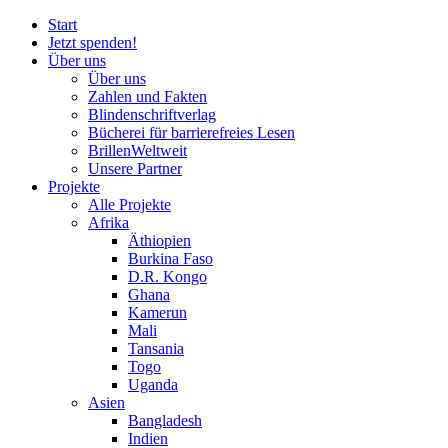
Start
Jetzt spenden!
Über uns
Über uns
Zahlen und Fakten
Blinden
schrift
verlag
Bücherei
für
barrierefreies Lesen
BrillenWeltweit
Unsere Partner
Projekte
Alle Projekte
Afrika
Äthiopien
Burkina Faso
D.R. Kongo
Ghana
Kamerun
Mali
Tansania
Togo
Uganda
Asien
Bangladesh
Indien