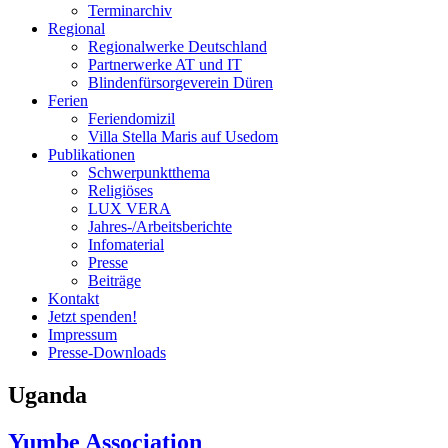
Terminarchiv
Regional
Regionalwerke Deutschland
Partnerwerke AT und IT
Blindenfürsorgeverein
Düren
Ferien
Ferien
domizil
Villa Stella Maris auf Usedom
Publikationen
Schwerpunktthema
Religiöses
LUX VERA
Jahres-/​Arbeitsberichte
Infomaterial
Presse
Beiträge
Kontakt
Jetzt spenden!
Impressum
Presse-
Downloads
Uganda
Yumbe Association