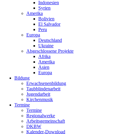
Indonesien
Syrien
Amerika
Bolivien
El Salvador
Peru
Europa
Deutschland
Ukraine
Abgeschlossene Projekte
Afrika
Amerika
Asien
Europa
Bildung
Erwachsenenbildung
Taubblindenarbeit
Jugendarbeit
Kirchen
musik
Termine
Termine
Regionalwerke
Arbeitsgemeinschaft
DKBW
Kalender-Download