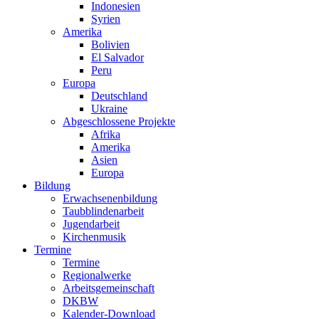
Indonesien
Syrien
Amerika
Bolivien
El Salvador
Peru
Europa
Deutschland
Ukraine
Abgeschlossene Projekte
Afrika
Amerika
Asien
Europa
Bildung
Erwachsenenbildung
Taubblindenarbeit
Jugendarbeit
Kirchen
musik
Termine
Termine
Regionalwerke
Arbeitsgemeinschaft
DKBW
Kalender-Download