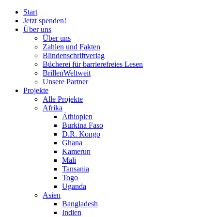
Start
Jetzt spenden!
Über uns
Über uns
Zahlen und Fakten
Blinden
schrift
verlag
Bücherei
für
barrierefreies Lesen
BrillenWeltweit
Unsere Partner
Projekte
Alle Projekte
Afrika
Äthiopien
Burkina Faso
D.R. Kongo
Ghana
Kamerun
Mali
Tansania
Togo
Uganda
Asien
Bangladesh
Indien