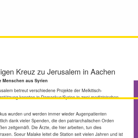
ligen Kreuz zu Jerusalem in Aachen
ge Menschen aus Syrien
salem betreut verschiedene Projekte der Melkitisch-
rstützung konnten in Damaskus/Syrien in zwei medizinischen
skus wurden und werden immer wieder Augenpatienten
tlich dank vieler Spenden, die den patriarchalischen Orden
ßen zeitgemäß. Die Ärzte, die hier arbeiten, tun dies
axen. Soeur Malake leitet die Station seit vielen Jahren und ist