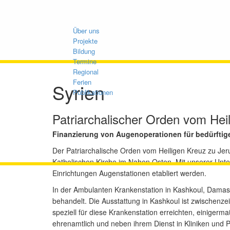
Über uns
Projekte
Bildung
Termine
Regional
Ferien
Syrien
Publikationen
Patriarchalischer Orden vom Hei
Finanzierung von Augenoperationen für bedürfti
Der Patriarchalische Orden vom Heiligen Kreuz zu Jeru
Katholischen Kirche im Nahen Osten. Mit unserer Unte
Einrichtungen Augenstationen etabliert werden.
In der Ambulanten Krankenstation in Kashkoul, Dama
behandelt. Die Ausstattung in Kashkoul ist zwischenzei
speziell für diese Krankenstation erreichten, einigerma
ehrenamtlich und neben ihrem Dienst in Kliniken und Pr