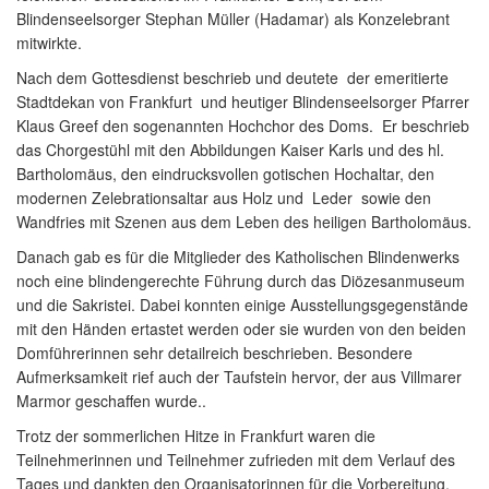
Blindenseelsorger Stephan Müller (Hadamar) als Konzelebrant
mitwirkte.
Nach dem Gottesdienst beschrieb und deutete der emeritierte
Stadtdekan von Frankfurt und heutiger Blindenseelsorger Pfarrer
Klaus Greef den sogenannten Hochchor des Doms. Er beschrieb
das Chorgestühl mit den Abbildungen Kaiser Karls und des hl.
Bartholomäus, den eindrucksvollen gotischen Hochaltar, den
modernen Zelebrationsaltar aus Holz und Leder sowie den
Wandfries mit Szenen aus dem Leben des heiligen Bartholomäus.
Danach gab es für die Mitglieder des Katholischen Blindenwerks
noch eine blindengerechte Führung durch das Diözesanmuseum
und die Sakristei. Dabei konnten einige Ausstellungsgegenstände
mit den Händen ertastet werden oder sie wurden von den beiden
Domführerinnen sehr detailreich beschrieben. Besondere
Aufmerksamkeit rief auch der Taufstein hervor, der aus Villmarer
Marmor geschaffen wurde..
Trotz der sommerlichen Hitze in Frankfurt waren die
Teilnehmerinnen und Teilnehmer zufrieden mit dem Verlauf des
Tages und dankten den Organisatorinnen für die Vorbereitung.