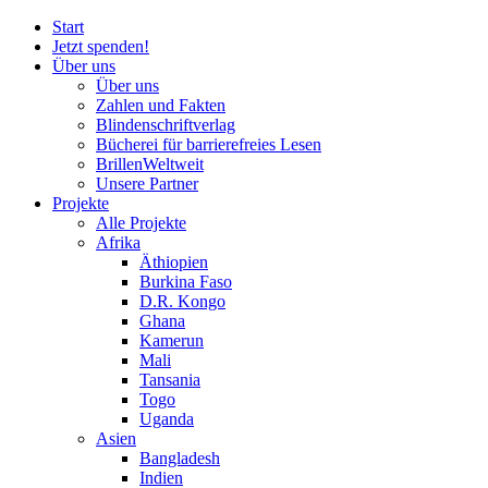
Start
Jetzt spenden!
Über uns
Über uns
Zahlen und Fakten
Blinden
schrift
verlag
Bücherei
für
barrierefreies Lesen
BrillenWeltweit
Unsere Partner
Projekte
Alle Projekte
Afrika
Äthiopien
Burkina Faso
D.R. Kongo
Ghana
Kamerun
Mali
Tansania
Togo
Uganda
Asien
Bangladesh
Indien