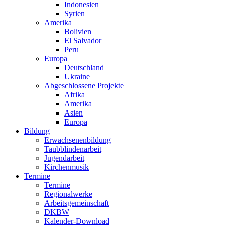
Indonesien
Syrien
Amerika
Bolivien
El Salvador
Peru
Europa
Deutschland
Ukraine
Abgeschlossene Projekte
Afrika
Amerika
Asien
Europa
Bildung
Erwachsenenbildung
Taubblindenarbeit
Jugendarbeit
Kirchen
musik
Termine
Termine
Regionalwerke
Arbeitsgemeinschaft
DKBW
Kalender-Download