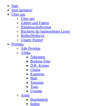
Start
Jetzt spenden!
Über uns
Über uns
Zahlen und Fakten
Blinden
schrift
verlag
Bücherei
für
barrierefreies Lesen
BrillenWeltweit
Unsere Partner
Projekte
Alle Projekte
Afrika
Äthiopien
Burkina Faso
D.R. Kongo
Ghana
Kamerun
Mali
Tansania
Togo
Uganda
Asien
Bangladesh
Indien