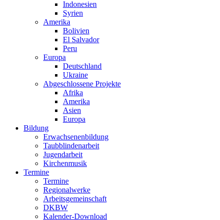
Indonesien
Syrien
Amerika
Bolivien
El Salvador
Peru
Europa
Deutschland
Ukraine
Abgeschlossene Projekte
Afrika
Amerika
Asien
Europa
Bildung
Erwachsenenbildung
Taubblindenarbeit
Jugendarbeit
Kirchen
musik
Termine
Termine
Regionalwerke
Arbeitsgemeinschaft
DKBW
Kalender-Download