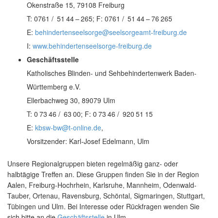
Okenstraße 15, 79108 Freiburg
T:
0761
51
44
–
265
; F:
0761
51
44
–
76
265
E:
behindertenseelsorge@seelsorgeamt-freiburg.de
I:
www.behindertenseelsorge-freiburg.de
Geschäftsstelle
Katholisches Blinden- und Sehbehindertenwerk Baden-
Württemberg e.V.
Ellerbachweg 30, 89079 Ulm
T:
0
73
46
63
00
; F:
0
73
46
920
51
15
E:
kbsw-bw@t-online.de
,
Vorsitzender: Karl-Josef Edelmann, Ulm
Unsere Regionalgruppen bieten regelmäßig ganz- oder
halbtägige Treffen an. Diese Gruppen finden Sie in der Region
Aalen, Freiburg-Hochrhein, Karlsruhe, Mannheim, Odenwald-
Tauber, Ortenau, Ravensburg, Schöntal, Sigmaringen, Stuttgart,
Tübingen und Ulm. Bei Interesse oder Rückfragen wenden Sie
sich bitte an die
Geschäftsstelle
in Ulm.