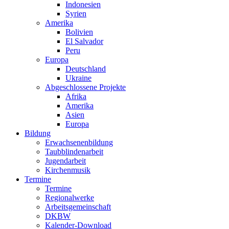
Indonesien
Syrien
Amerika
Bolivien
El Salvador
Peru
Europa
Deutschland
Ukraine
Abgeschlossene Projekte
Afrika
Amerika
Asien
Europa
Bildung
Erwachsenenbildung
Taubblindenarbeit
Jugendarbeit
Kirchen
musik
Termine
Termine
Regionalwerke
Arbeitsgemeinschaft
DKBW
Kalender-Download