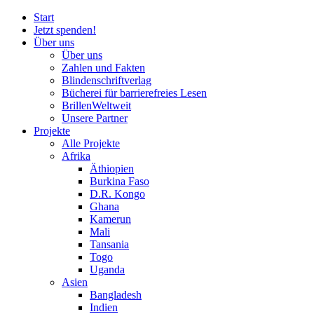
Start
Jetzt spenden!
Über uns
Über uns
Zahlen und Fakten
Blinden
schrift
verlag
Bücherei
für
barrierefreies Lesen
BrillenWeltweit
Unsere Partner
Projekte
Alle Projekte
Afrika
Äthiopien
Burkina Faso
D.R. Kongo
Ghana
Kamerun
Mali
Tansania
Togo
Uganda
Asien
Bangladesh
Indien