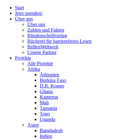
Start
Jetzt spenden!
Über uns
Über uns
Zahlen und Fakten
Blinden
schrift
verlag
Bücherei
für
barrierefreies Lesen
BrillenWeltweit
Unsere Partner
Projekte
Alle Projekte
Afrika
Äthiopien
Burkina Faso
D.R. Kongo
Ghana
Kamerun
Mali
Tansania
Togo
Uganda
Asien
Bangladesh
Indien