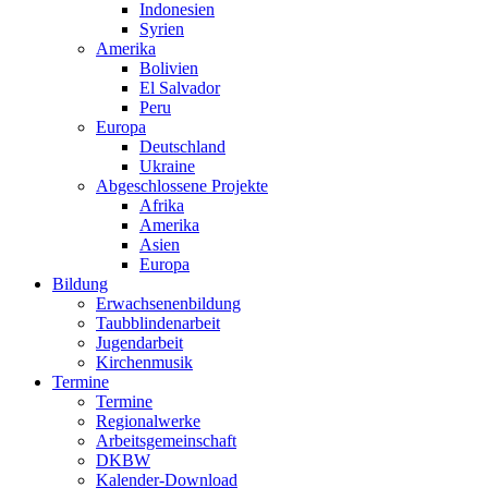
Indonesien
Syrien
Amerika
Bolivien
El Salvador
Peru
Europa
Deutschland
Ukraine
Abgeschlossene Projekte
Afrika
Amerika
Asien
Europa
Bildung
Erwachsenenbildung
Taubblindenarbeit
Jugendarbeit
Kirchen
musik
Termine
Termine
Regionalwerke
Arbeitsgemeinschaft
DKBW
Kalender-Download