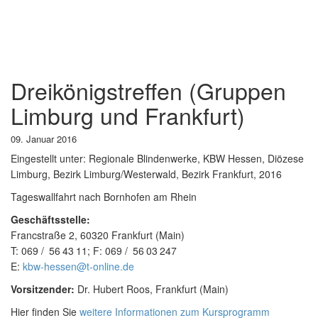
Dreikönigstreffen (Gruppen
Limburg und Frankfurt)
09. Januar 2016
Eingestellt unter:
Regionale Blindenwerke, KBW Hessen, Diözese
Limburg, Bezirk Limburg/Westerwald, Bezirk Frankfurt, 2016
Tageswallfahrt nach Bornhofen am Rhein
Geschäftsstelle:
Francstraße 2, 60320 Frankfurt (Main)
T:
069
56
43
11
; F:
069
56
03
247
E:
kbw-hessen@t-online.de
Vorsitzender:
Dr. Hubert Roos, Frankfurt (Main)
Hier finden Sie
weitere Informationen zum Kursprogramm