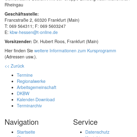
Rheingau
Geschäftsstelle:
Francstraße 2, 60320 Frankfurt (Main)
T:
069
56
43
11
; F:
069
56
03
247
E:
kbw-hessen@t-online.de
Vorsitzender:
Dr. Hubert Roos, Frankfurt (Main)
Hier finden Sie
weitere Informationen zum Kursprogramm
(Adressen usw.).
<< Zurück
Termine
Regionalwerke
Arbeitsgemeinschaft
DKBW
Kalender-Download
Terminarchiv
Navigation
Service
Startseite
Datenschutz