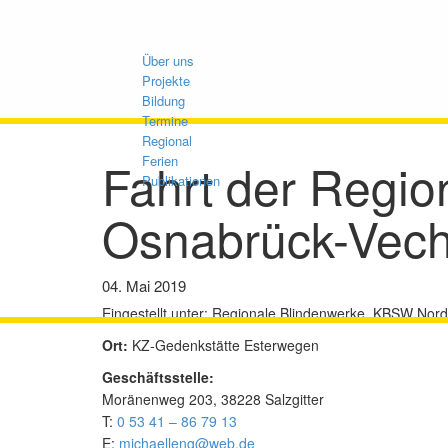
Über uns
Projekte
Bildung
Termine
Regional
Fahrt der Regio
Ferien
Publikationen
Osnabrück-Vech
04. Mai 2019
Eingestellt unter:
Regionale Blindenwerke, KBSW Nord
Ort:
KZ-Gedenkstätte Esterwegen
Geschäftsstelle:
Moränenweg 203, 38228 Salzgitter
T:
0 53 41 – 86 79 13
E:
michaelleng@web.de