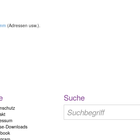
amm
(Adressen usw.).
e
Suche
nschutz
akt
ressum
se-Downloads
ebook
agram