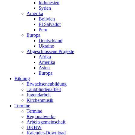
Indonesien
Syrien
Amerika
Bolivien
El Salvador
Peru
Europa
Deutschland
Ukraine
Abgeschlossene Projekte
Afrika
Amerika
Asien
Europa
Bildung
Erwachsenenbildung
Taubblindenarbeit
Jugendarbeit
Kirchen
musik
Termine
Termine
Regionalwerke
Arbeitsgemeinschaft
DKBW
Kalender-Download