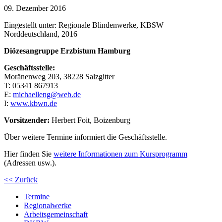
09. Dezember 2016
Eingestellt unter:
Regionale Blindenwerke, KBSW
Norddeutschland, 2016
Diözesangruppe Erzbistum Hamburg
Geschäftsstelle:
Moränenweg 203, 38228 Salzgitter
T:
0
53
41
86
79
13
E:
michaelleng@web.de
I:
www.kbwn.de
Vorsitzender:
Herbert Foit, Boizenburg
Über weitere Termine informiert die Geschäftsstelle.
Hier finden Sie
weitere Informationen zum Kursprogramm
(Adressen usw.).
<< Zurück
Termine
Regionalwerke
Arbeitsgemeinschaft