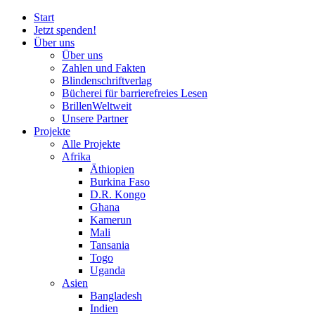
Start
Jetzt spenden!
Über uns
Über uns
Zahlen und Fakten
Blinden
schrift
verlag
Bücherei
für
barrierefreies Lesen
BrillenWeltweit
Unsere Partner
Projekte
Alle Projekte
Afrika
Äthiopien
Burkina Faso
D.R. Kongo
Ghana
Kamerun
Mali
Tansania
Togo
Uganda
Asien
Bangladesh
Indien