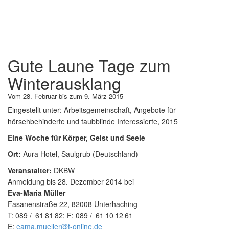
Gute Laune Tage zum
Winterausklang
Vom 28. Februar bis zum 9. März 2015
Eingestellt unter:
Arbeitsgemeinschaft, Angebote für
hörsehbehinderte und taubblinde Interessierte, 2015
Eine Woche für Körper, Geist und Seele
Ort:
Aura Hotel, Saulgrub (Deutschland)
Veranstalter:
DKBW
Anmeldung bis 28. Dezember 2014 bei
Eva-Maria Müller
Fasanenstraße 22, 82008 Unterhaching
T:
089
61
81
82
; F:
089
61
10
12
61
E:
eama.mueller@t-online.de