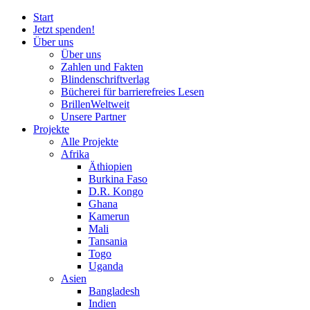
Start
Jetzt spenden!
Über uns
Über uns
Zahlen und Fakten
Blinden
schrift
verlag
Bücherei
für
barrierefreies Lesen
BrillenWeltweit
Unsere Partner
Projekte
Alle Projekte
Afrika
Äthiopien
Burkina Faso
D.R. Kongo
Ghana
Kamerun
Mali
Tansania
Togo
Uganda
Asien
Bangladesh
Indien