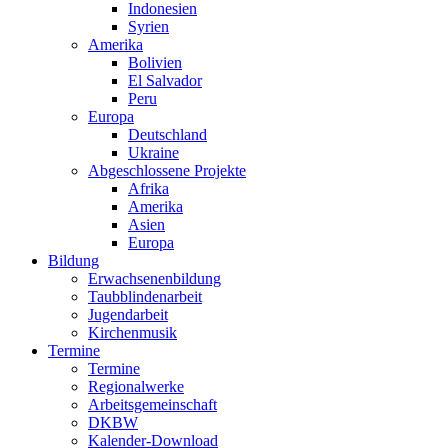
Indonesien
Syrien
Amerika
Bolivien
El Salvador
Peru
Europa
Deutschland
Ukraine
Abgeschlossene Projekte
Afrika
Amerika
Asien
Europa
Bildung
Erwachsenenbildung
Taubblindenarbeit
Jugendarbeit
Kirchen
musik
Termine
Termine
Regionalwerke
Arbeitsgemeinschaft
DKBW
Kalender-Download