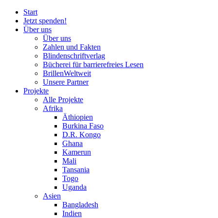
Start
Jetzt spenden!
Über uns
Über uns
Zahlen und Fakten
Blinden
schrift
verlag
Bücherei
für
barrierefreies Lesen
BrillenWeltweit
Unsere Partner
Projekte
Alle Projekte
Afrika
Äthiopien
Burkina Faso
D.R. Kongo
Ghana
Kamerun
Mali
Tansania
Togo
Uganda
Asien
Bangladesh
Indien