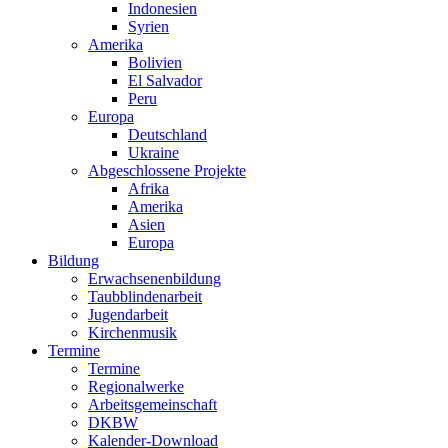
Indonesien
Syrien
Amerika
Bolivien
El Salvador
Peru
Europa
Deutschland
Ukraine
Abgeschlossene Projekte
Afrika
Amerika
Asien
Europa
Bildung
Erwachsenenbildung
Taubblindenarbeit
Jugendarbeit
Kirchen
musik
Termine
Termine
Regionalwerke
Arbeitsgemeinschaft
DKBW
Kalender-Download