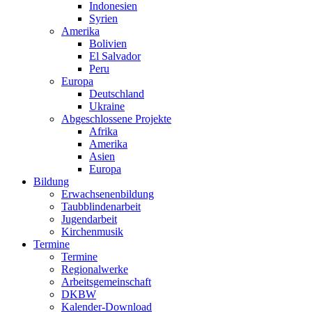
Indonesien
Syrien
Amerika
Bolivien
El Salvador
Peru
Europa
Deutschland
Ukraine
Abgeschlossene Projekte
Afrika
Amerika
Asien
Europa
Bildung
Erwachsenenbildung
Taubblindenarbeit
Jugendarbeit
Kirchen
musik
Termine
Termine
Regionalwerke
Arbeitsgemeinschaft
DKBW
Kalender-Download