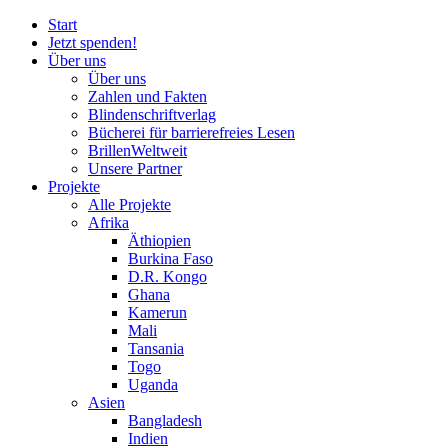
Start
Jetzt spenden!
Über uns
Über uns
Zahlen und Fakten
Blinden
schrift
verlag
Bücherei
für
barrierefreies Lesen
BrillenWeltweit
Unsere Partner
Projekte
Alle Projekte
Afrika
Äthiopien
Burkina Faso
D.R. Kongo
Ghana
Kamerun
Mali
Tansania
Togo
Uganda
Asien
Bangladesh
Indien