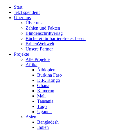
Start
Jetzt spenden!
Über uns
Über uns
Zahlen und Fakten
Blinden
schrift
verlag
Bücherei
für
barrierefreies Lesen
BrillenWeltweit
Unsere Partner
Projekte
Alle Projekte
Afrika
Äthiopien
Burkina Faso
D.R. Kongo
Ghana
Kamerun
Mali
Tansania
Togo
Uganda
Asien
Bangladesh
Indien