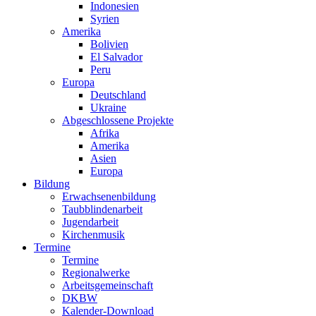
Indonesien
Syrien
Amerika
Bolivien
El Salvador
Peru
Europa
Deutschland
Ukraine
Abgeschlossene Projekte
Afrika
Amerika
Asien
Europa
Bildung
Erwachsenenbildung
Taubblindenarbeit
Jugendarbeit
Kirchen
musik
Termine
Termine
Regionalwerke
Arbeitsgemeinschaft
DKBW
Kalender-Download