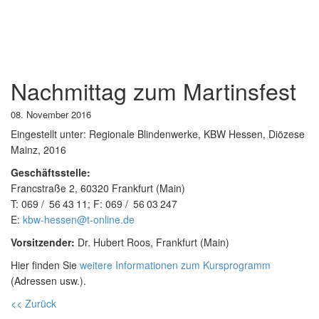
Nachmittag zum Martinsfest
08. November 2016
Eingestellt unter:
Regionale Blindenwerke, KBW Hessen, Diözese
Mainz, 2016
Geschäftsstelle:
Francstraße 2, 60320 Frankfurt (Main)
T:
069
56
43
11
; F:
069
56
03
247
E:
kbw-hessen@t-online.de
Vorsitzender:
Dr. Hubert Roos, Frankfurt (Main)
Hier finden Sie
weitere Informationen zum Kursprogramm
(Adressen usw.).
<< Zurück