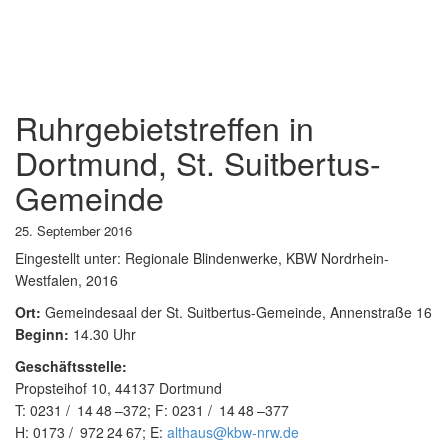
Ruhrgebietstreffen in
Dortmund, St. Suitbertus-
Gemeinde
25. September 2016
Eingestellt unter:
Regionale Blindenwerke, KBW Nordrhein-
Westfalen, 2016
Ort:
Gemeindesaal der St. Suitbertus-Gemeinde, Annenstraße 16
Beginn:
14.30 Uhr
Geschäftsstelle:
Propsteihof 10, 44137 Dortmund
T:
0231
14
48
–
372
; F:
0231
14
48
–
377
H:
0173
972
24
67
; E:
althaus@kbw-nrw.de