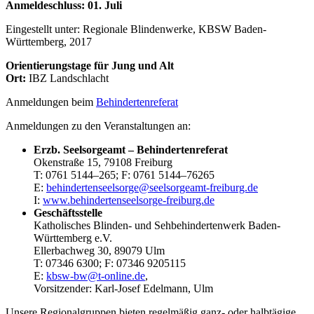
Anmeldeschluss: 01. Juli
Eingestellt unter:
Regionale Blindenwerke, KBSW Baden-
Württemberg, 2017
Orientierungstage für Jung und Alt
Ort:
IBZ Landschlacht
Anmeldungen beim
Behindertenreferat
Anmeldungen zu den Veranstaltungen an:
Erzb. Seelsorgeamt – Behindertenreferat
Okenstraße 15, 79108 Freiburg
T:
0761
51
44
–
265
; F:
0761
51
44
–
76
265
E:
behindertenseelsorge@seelsorgeamt-freiburg.de
I:
www.behindertenseelsorge-freiburg.de
Geschäftsstelle
Katholisches Blinden- und Sehbehindertenwerk Baden-
Württemberg e.V.
Ellerbachweg 30, 89079 Ulm
T:
0
73
46
63
00
; F:
0
73
46
920
51
15
E:
kbsw-bw@t-online.de
,
Vorsitzender: Karl-Josef Edelmann, Ulm
Unsere Regionalgruppen bieten regelmäßig ganz- oder halbtägige