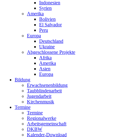
Indonesien
Syrien
Amerika
Bolivien
El Salvador
Peru
Europa
Deutschland
Ukraine
Abgeschlossene Projekte
Afrika
Amerika
Asien
Europa
Bildung
Erwachsenenbildung
Taubblindenarbeit
Jugendarbeit
Kirchen
musik
Termine
Termine
Regionalwerke
Arbeitsgemeinschaft
DKBW
Kalender-Download