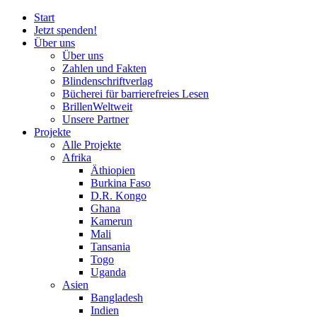
Start
Jetzt spenden!
Über uns
Über uns
Zahlen und Fakten
Blinden
schrift
verlag
Bücherei
für
barrierefreies Lesen
BrillenWeltweit
Unsere Partner
Projekte
Alle Projekte
Afrika
Äthiopien
Burkina Faso
D.R. Kongo
Ghana
Kamerun
Mali
Tansania
Togo
Uganda
Asien
Bangladesh
Indien