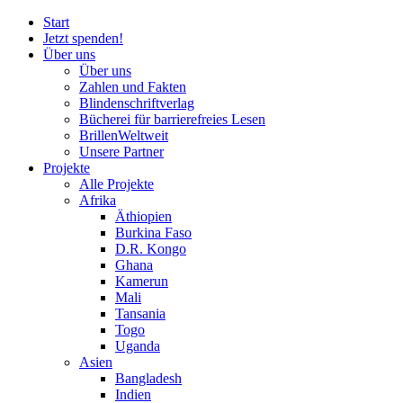
Start
Jetzt spenden!
Über uns
Über uns
Zahlen und Fakten
Blinden
schrift
verlag
Bücherei
für
barrierefreies Lesen
BrillenWeltweit
Unsere Partner
Projekte
Alle Projekte
Afrika
Äthiopien
Burkina Faso
D.R. Kongo
Ghana
Kamerun
Mali
Tansania
Togo
Uganda
Asien
Bangladesh
Indien