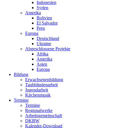
Indonesien
Syrien
Amerika
Bolivien
El Salvador
Peru
Europa
Deutschland
Ukraine
Abgeschlossene Projekte
Afrika
Amerika
Asien
Europa
Bildung
Erwachsenenbildung
Taubblindenarbeit
Jugendarbeit
Kirchen
musik
Termine
Termine
Regionalwerke
Arbeitsgemeinschaft
DKBW
Kalender-Download