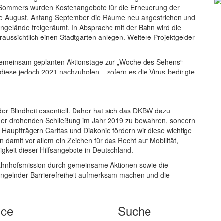
 Sommers wurden Kostenangebote für die Erneuerung der
de August, Anfang September die Räume neu angestrichen und
gelände freigeräumt. In Absprache mit der Bahn wird die
ussichtlich einen Stadtgarten anlegen. Weitere Projektgelder
gemeinsam geplanten Aktionstage zur „Woche des Sehens“
n diese jedoch 2021 nachzuholen – sofern es die Virus-bedingte
der Blindheit essentiell. Daher hat sich das DKBW dazu
 der drohenden Schließung im Jahr 2019 zu bewahren, sondern
 Hauptträgern Caritas und Diakonie fördern wir diese wichtige
n damit vor allem ein Zeichen für das Recht auf Mobilität,
keit dieser Hilfsangebote in Deutschland.
ahnhofsmission durch gemeinsame Aktionen sowie die
mangelnder Barrierefreiheit aufmerksam machen und die
ice
Suche