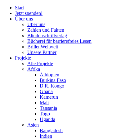
Start
Jetzt spenden!
Über uns
Über uns
Zahlen und Fakten
Blinden
schrift
verlag
Bücherei
für
barrierefreies Lesen
BrillenWeltweit
Unsere Partner
Projekte
Alle Projekte
Afrika
Äthiopien
Burkina Faso
D.R. Kongo
Ghana
Kamerun
Mali
Tansania
Togo
Uganda
Asien
Bangladesh
Indien