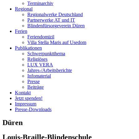
Terminarchiv
Regional
Regionalwerke Deutschland
Partnerwerke AT und IT
Blindenfürsorgeverein
Düren
Ferien
Ferien
domizil
Villa Stella Maris auf Usedom
Publikationen
Schwerpunktthema
Religiöses
LUX VERA
Jahres-/​Arbeitsberichte
Infomaterial
Presse
Beiträge
Kontakt
Jetzt spenden!
Impressum
Presse-
Downloads
Düren
Louis-Braille-Blindenschule