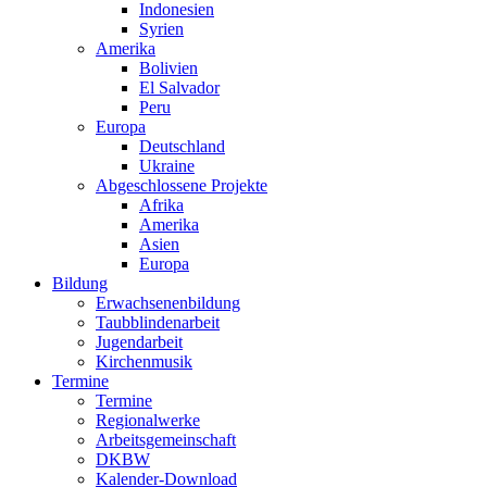
Indonesien
Syrien
Amerika
Bolivien
El Salvador
Peru
Europa
Deutschland
Ukraine
Abgeschlossene Projekte
Afrika
Amerika
Asien
Europa
Bildung
Erwachsenenbildung
Taubblindenarbeit
Jugendarbeit
Kirchen
musik
Termine
Termine
Regionalwerke
Arbeitsgemeinschaft
DKBW
Kalender-Download