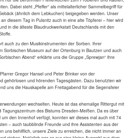
ten. Dabei steht „Pfeffer“ als mittelalterlicher Sammelbegriff für
 Gebäck (ähnlich dem Lebkuchen) beigegeben werden. Unser
an diesem Tag in Pulsnitz auch in eine alte Töpferei – hier wird
d in die älteste Blaudruckwerkstatt Deutschlands mit den
toffe.
ört auch zu den Musikinstrumenten der Sorben. Ihrer
 im Sorbischen Museum auf der Ortenburg in Bautzen und auch
Sorbischen Abend“ erklärte uns die Gruppe „Sprewjan“ ihre
Pfarrer Gregor Hansel und Peter Brinker von der
d gehörlosen und hörenden Tagesgästen. Dazu benutzten wir
nd uns die Hauskapelle am Freitagabend für die Segensfeier
Verwendungen wechselten. Heute ist das ehemalige Rittergut mit
und Tagungszentrum des Bistums Dresden-Meißen. Da es über
m den Innenhof verfügt, konnten wir dieses mal auch mit 74
en – auch taubblinde Freunde und ihre Assistenten aus der
ns behilflich, unsere Ziele zu erreichen, die nicht immer an
gend stehen. Natürlich war es nur eine kleine Auswahl aus dem