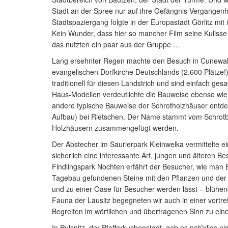
Stadt an der Spree nur auf ihre Gefängnis-Vergangenhei
Stadtspaziergang folgte in der Europastadt Görlitz mit
Kein Wunder, dass hier so mancher Film seine Kulisse
das nutzten ein paar aus der Gruppe …
Lang ersehnter Regen machte den Besuch in Cunewa
evangelischen Dorfkirche Deutschlands (2.600 Plätze!
traditionell für diesen Landstrich und sind einfach ges
Haus-Modellen verdeutlichte die Bauweise ebenso wie 
andere typische Bauweise der Schrotholzhäuser entdec
Aufbau) bei Rietschen. Der Name stammt vom Schrotb
Holzhäusern zusammengefügt werden.
Der Abstecher im Saurierpark Kleinwelka vermittelte ei
sicherlich eine interessante Art, jungen und älteren B
Findlingspark Nochten erfährt der Besucher, wie man B
Tagebau gefundenen Steine mit den Pflanzen und 
und zu einer Oase für Besucher werden lässt – blühen
Fauna der Lausitz begegneten wir auch in einer vortr
Begreifen im wörtlichen und übertragenen Sinn zu ein
In Pulsnitz, der Pfefferkuchenstadt, gab es natürlich 