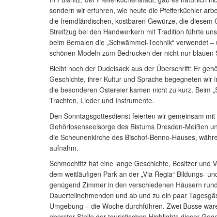
sondern wir erfuhren, wie heute die Pfefferküchler arbei
die fremdländischen, kostbaren Gewürze, die diesem
Streifzug bei den Handwerkern mit Tradition führte uns 
beim Bemalen die „Schwämmel-Technik“ verwendet – un
schönen Modeln zum Bedrucken der nicht nur blauen S
Bleibt noch der Dudelsack aus der Überschrift: Er geh
Geschichte, ihrer Kultur und Sprache begegneten wir
die besonderen Ostereier kamen nicht zu kurz. Beim „
Trachten, Lieder und Instrumente.
Den Sonntagsgottesdienst feierten wir gemeinsam mit 
Gehörlosenseelsorge des Bistums Dresden-Meißen un
die Scheunenkirche des Bischof-Benno-Hauses, währe
aufnahm.
Schmochtitz hat eine lange Geschichte, Besitzer und 
dem weitläufigen Park an der „Via Regia“ Bildungs- 
genügend Zimmer in den verschiedenen Häusern rund u
Dauerteilnehmenden und ab und zu ein paar Tagesgäst
Umgebung – die Woche durchführen. Zwei Busse waren u
oberster Stelle der touristischen Highlights dieser Ge