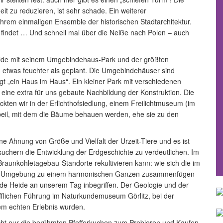
t zu reduzieren, ist sehr schade. Ein weiterer
 ihrem einmaligen Ensemble der historischen Stadtarchitektur.
 findet … Und schnell mal über die Neiße nach Polen – auch
lde mit seinem Umgebindehaus-Park und der größten
) etwas feuchter als geplant. Die Umgebindehäuser sind
agt „ein Haus im Haus“. Ein kleiner Park mit verschiedenen
eine extra für uns gebaute Nachbildung der Konstruktion. Die
kten wir in der Erlichthofsiedlung, einem Freilichtmuseum (im
eil, mit dem die Bäume behauen werden, ehe sie zu den
ne Ahnung von Größe und Vielfalt der Urzeit-Tiere und es ist
esuchern die Entwicklung der Erdgeschichte zu verdeutlichen. Im
raunkohletagebau-Standorte rekultivieren kann: wie sich die im
der Umgebung zu einem harmonischen Ganzen zusammenfügen
de Heide an unserem Tag inbegriffen. Der Geologie und der
efflichen Führung im Naturkundemuseum Görlitz, bei der
em echten Erlebnis wurden.
nicht nur die berühmten Pfefferkuchen zum Probieren und Kaufen,