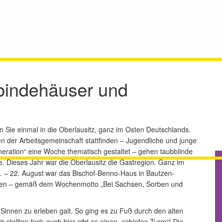
bindehäuser und
 Sie einmal in die Oberlausitz, ganz im Osten Deutschlands.
 der Arbeitsgemeinschaft stattfinden – Jugendliche und junge
ation“ eine Woche thematisch gestaltet – gehen taubblinde
 Dieses Jahr war die Oberlausitz die Gastregion. Ganz im
. – 22. August war das Bischof-Benno-Haus in Bautzen-
gen – gemäß dem Wochenmotto „Bei Sachsen, Sorben und
n Sinnen zu erleben galt. So ging es zu Fuß durch den alten
stellten fest: auch hier gibt es einen „schiefen Turm“! Die