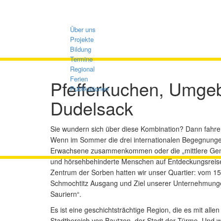
Über uns
Projekte
Bildung
Termine
Regional
Ferien
Pfefferkuchen, Umge
Publikationen
Dudelsack
Sie wundern sich über diese Kombination? Dann fahren
Wenn im Sommer die drei internationalen Begegnungen
Erwachsene zusammenkommen oder die „mittlere Gener
und hörsehbehinderte Menschen auf Entdeckungsreise.
Zentrum der Sorben hatten wir unser Quartier: vom 15
Schmochtitz Ausgang und Ziel unserer Unternehmun
Sauriern“.
Es ist eine geschichtsträchtige Region, die es mit alle
Stadtbereich von Bautzen, der Stadt der Türme. Und wir 