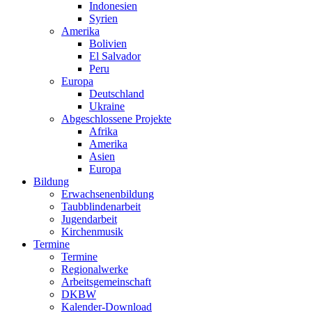
Indonesien
Syrien
Amerika
Bolivien
El Salvador
Peru
Europa
Deutschland
Ukraine
Abgeschlossene Projekte
Afrika
Amerika
Asien
Europa
Bildung
Erwachsenenbildung
Taubblindenarbeit
Jugendarbeit
Kirchen
musik
Termine
Termine
Regionalwerke
Arbeitsgemeinschaft
DKBW
Kalender-Download