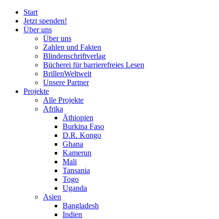
Start
Jetzt spenden!
Über uns
Über uns
Zahlen und Fakten
Blinden
schrift
verlag
Bücherei
für
barrierefreies Lesen
BrillenWeltweit
Unsere Partner
Projekte
Alle Projekte
Afrika
Äthiopien
Burkina Faso
D.R. Kongo
Ghana
Kamerun
Mali
Tansania
Togo
Uganda
Asien
Bangladesh
Indien