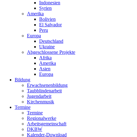
Indonesien
Syrien
Amerika
Bolivien
El Salvador
Peru
Europa
Deutschland
Ukraine
Abgeschlossene Projekte
Afrika
Amerika
Asien
Europa
Bildung
Erwachsenenbildung
Taubblindenarbeit
Jugendarbeit
Kirchen
musik
Termine
Termine
Regionalwerke
Arbeitsgemeinschaft
DKBW
Kalender-Download