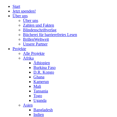
Start
Jetzt spenden!
Über uns
Über uns
Zahlen und Fakten
Blinden
schrift
verlag
Bücherei
für
barrierefreies Lesen
BrillenWeltweit
Unsere Partner
Projekte
Alle Projekte
Afrika
Äthiopien
Burkina Faso
D.R. Kongo
Ghana
Kamerun
Mali
Tansania
Togo
Uganda
Asien
Bangladesh
Indien