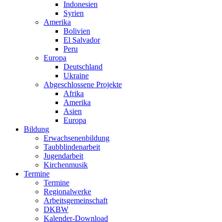
Indonesien
Syrien
Amerika
Bolivien
El Salvador
Peru
Europa
Deutschland
Ukraine
Abgeschlossene Projekte
Afrika
Amerika
Asien
Europa
Bildung
Erwachsenenbildung
Taubblindenarbeit
Jugendarbeit
Kirchen
musik
Termine
Termine
Regionalwerke
Arbeitsgemeinschaft
DKBW
Kalender-Download