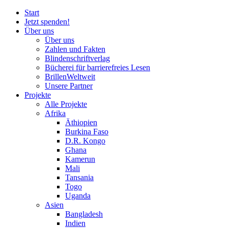
Start
Jetzt spenden!
Über uns
Über uns
Zahlen und Fakten
Blinden
schrift
verlag
Bücherei
für
barrierefreies Lesen
BrillenWeltweit
Unsere Partner
Projekte
Alle Projekte
Afrika
Äthiopien
Burkina Faso
D.R. Kongo
Ghana
Kamerun
Mali
Tansania
Togo
Uganda
Asien
Bangladesh
Indien