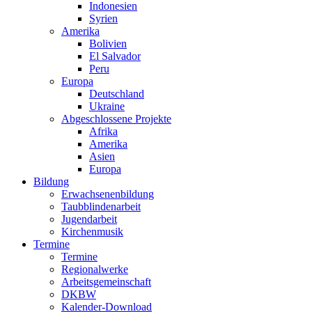
Indonesien
Syrien
Amerika
Bolivien
El Salvador
Peru
Europa
Deutschland
Ukraine
Abgeschlossene Projekte
Afrika
Amerika
Asien
Europa
Bildung
Erwachsenenbildung
Taubblindenarbeit
Jugendarbeit
Kirchen
musik
Termine
Termine
Regionalwerke
Arbeitsgemeinschaft
DKBW
Kalender-Download