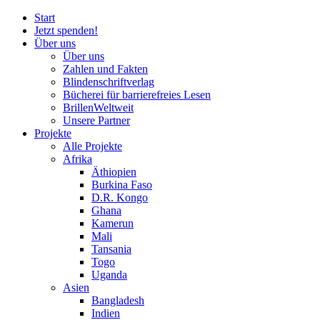
Start
Jetzt spenden!
Über uns
Über uns
Zahlen und Fakten
Blinden
schrift
verlag
Bücherei
für
barrierefreies Lesen
BrillenWeltweit
Unsere Partner
Projekte
Alle Projekte
Afrika
Äthiopien
Burkina Faso
D.R. Kongo
Ghana
Kamerun
Mali
Tansania
Togo
Uganda
Asien
Bangladesh
Indien