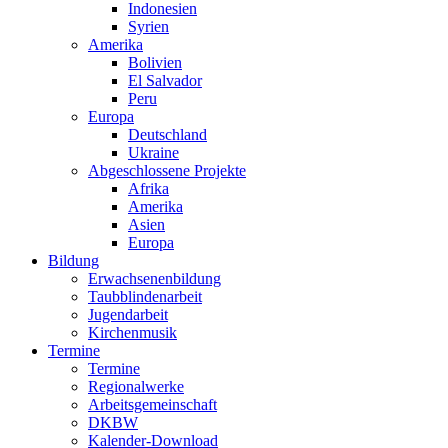
Indonesien
Syrien
Amerika
Bolivien
El Salvador
Peru
Europa
Deutschland
Ukraine
Abgeschlossene Projekte
Afrika
Amerika
Asien
Europa
Bildung
Erwachsenenbildung
Taubblindenarbeit
Jugendarbeit
Kirchen
musik
Termine
Termine
Regionalwerke
Arbeitsgemeinschaft
DKBW
Kalender-Download