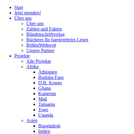
Start
Jetzt spenden!
Über uns
Über uns
Zahlen und Fakten
Blinden
schrift
verlag
Bücherei
für
barrierefreies Lesen
BrillenWeltweit
Unsere Partner
Projekte
Alle Projekte
Afrika
Äthiopien
Burkina Faso
D.R. Kongo
Ghana
Kamerun
Mali
Tansania
Togo
Uganda
Asien
Bangladesh
Indien