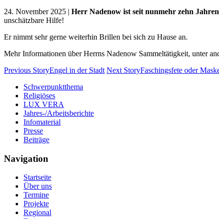
24. November 2025 |
Herr Nadenow ist seit nunmehr zehn Jahren 
unschätzbare Hilfe!
Er nimmt sehr gerne weiterhin Brillen bei sich zu Hause an.
Mehr Informationen über Herrns Nadenow Sammeltätigkeit, unter ande
Previous Story
Engel in der Stadt
Next Story
Faschingsfete oder Mask
Schwerpunktthema
Religiöses
LUX VERA
Jahres-/​Arbeitsberichte
Infomaterial
Presse
Beiträge
Navigation
Startseite
Über uns
Termine
Projekte
Regional