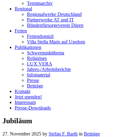
Terminarchiv
Regional
Regionalwerke Deutschland
Partnerwerke AT und IT
Blindenfürsorgeverein
Düren
Ferien
Ferien
domizil
Villa Stella Maris auf Usedom
Publikationen
Schwerpunktthema
Religiöses
LUX VERA
Jahres-/​Arbeitsberichte
Infomaterial
Presse
Beiträge
Kontakt
Jetzt spenden!
Impressum
Presse-
Downloads
Jubiläum
27. November 2025
by
Stefan F. Barth
in
Beiträge