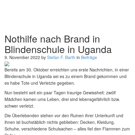
Nothilfe nach Brand in
Blindenschule in Uganda
9. November 2022
by
Stefan F. Barth
in
Beiträge
Nothilfe nach Brand in Blindenschule in Uganda
Das
Bereits am 30. Oktober erreichten uns erste Nachrichten, in einer
Beitragsfoto
Blindenschule in Uganda sei es zu einem Brand gekommen und
zeigt
es habe Tote und Verletzte gegeben.
ein
Nun besteht seit ein paar Tagen traurige Gewissheit: zwölf
kleineres
Mädchen kamen ums Leben, drei sind lebensgefährlich bzw.
gemauertes
schwer verletzt.
Gebäude
Die Überlebenden stehen vor den Ruinen ihrer Unterkunft und
mit
ihnen ist buchstäblich nichts geblieben: Decken, Kleidung,
Blechdach.
Schuhe, verschiedene Schulsachen – alles fiel den Flammen zum
Das